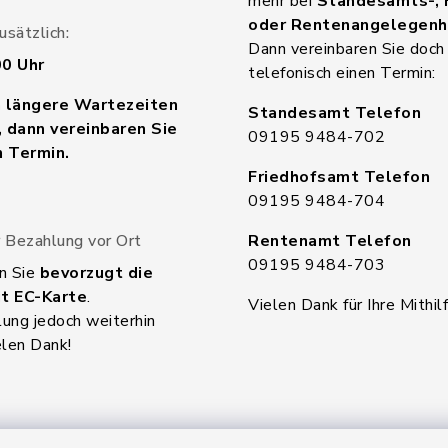
mehr bei
Standesamts-, 
oder Rentenangelegenh
sätzlich:
Dann vereinbaren Sie doch
00 Uhr
telefonisch einen Termin:
n längere Wartezeiten
Standesamt Telefon
 dann vereinbaren Sie
09195 9484-702
n Termin.
Friedhofsamt Telefon
09195 9484-704
 Bezahlung vor Ort
Rentenamt Telefon
09195 9484-703
n Sie
bevorzugt die
t EC-Karte
.
Vielen Dank für Ihre Mithilf
ung jedoch weiterhin
elen Dank!