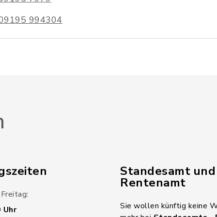
09195 994304
n
gszeiten
Standesamt und
Rentenamt
Freitag:
Sie wollen künftig keine 
0 Uhr