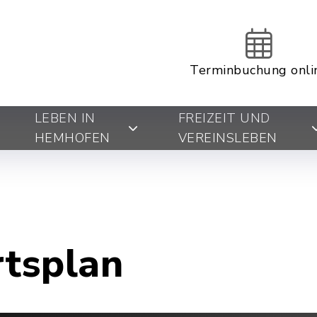
Terminbuchung onli
LEBEN IN
FREIZEIT UND
HEMHOFEN
VEREINSLEBEN
rtsplan