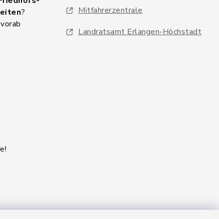
Friedhofs-
Mitfahrerzentrale
eiten
?
 vorab
Landratsamt Erlangen-Höchstadt
e!