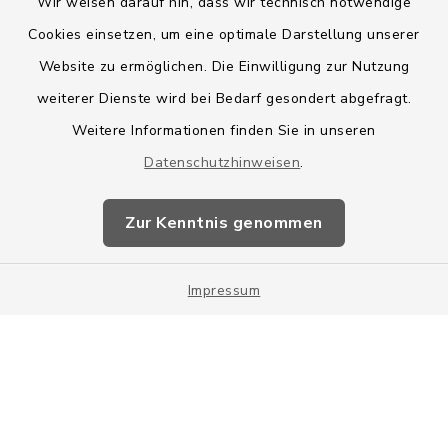
Wir weisen darauf hin, dass wir technisch notwendige
Cookies einsetzen, um eine optimale Darstellung unserer
Website zu ermöglichen. Die Einwilligung zur Nutzung
Kontakt
weiterer Dienste wird bei Bedarf gesondert abgefragt.
Weitere Informationen finden Sie in unseren
Barrierefreiheit
Datenschutzhinweisen
.
Datenschutz
Zur Kenntnis genommen
Impressum
Impressum
Sitemap
Cookie-Einstellungen