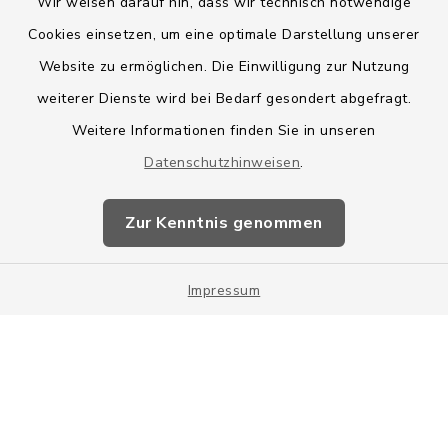
Wir weisen darauf hin, dass wir technisch notwendige
Cookies einsetzen, um eine optimale Darstellung unserer
Website zu ermöglichen. Die Einwilligung zur Nutzung
Kontakt
weiterer Dienste wird bei Bedarf gesondert abgefragt.
Weitere Informationen finden Sie in unseren
Barrierefreiheit
Datenschutzhinweisen
.
Datenschutz
Zur Kenntnis genommen
Impressum
Impressum
Sitemap
Cookie-Einstellungen