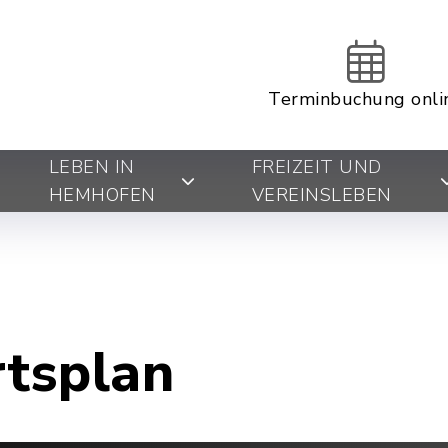
Terminbuchung onli
LEBEN IN
FREIZEIT UND
HEMHOFEN
VEREINSLEBEN
rtsplan