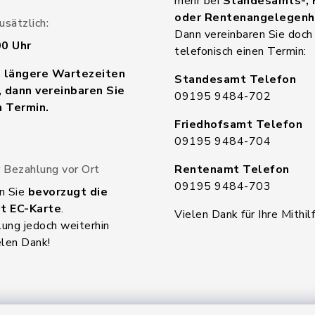
mehr bei
Standesamts-, 
oder Rentenangelegenh
sätzlich:
Dann vereinbaren Sie doch
00 Uhr
telefonisch einen Termin:
n längere Wartezeiten
Standesamt Telefon
 dann vereinbaren Sie
09195 9484-702
n Termin.
Friedhofsamt Telefon
09195 9484-704
 Bezahlung vor Ort
Rentenamt Telefon
09195 9484-703
n Sie
bevorzugt die
t EC-Karte
.
Vielen Dank für Ihre Mithilf
ung jedoch weiterhin
elen Dank!