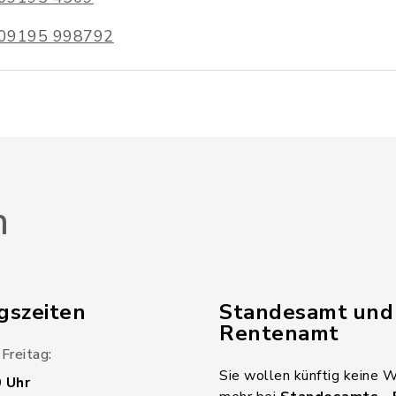
09195 998792
n
gszeiten
Standesamt und
Rentenamt
Freitag:
Sie wollen künftig keine 
0 Uhr