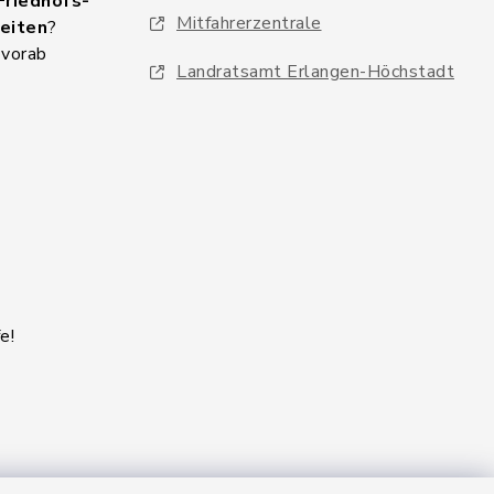
Friedhofs-
Mitfahrerzentrale
eiten
?
 vorab
Landratsamt Erlangen-Höchstadt
e!