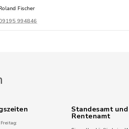
Roland Fischer
09195 994846
n
gszeiten
Standesamt und
Rentenamt
Freitag: