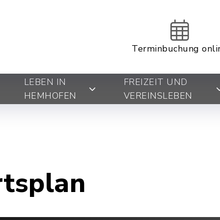
Terminbuchung onli
LEBEN IN
FREIZEIT UND
HEMHOFEN
VEREINSLEBEN
rtsplan