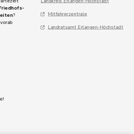
Wartezeit
Landkreis Erlangen-Höchstadt
Friedhofs-
Mitfahrerzentrale
eiten
?
 vorab
Landratsamt Erlangen-Höchstadt
e!