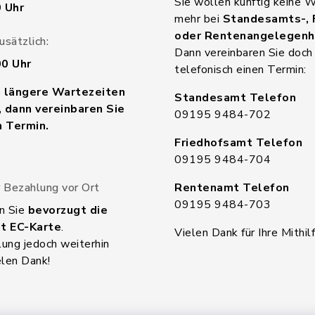
Sie wollen künftig keine 
0 Uhr
mehr bei
Standesamts-, 
oder Rentenangelegenh
sätzlich:
Dann vereinbaren Sie doch
00 Uhr
telefonisch einen Termin:
n längere Wartezeiten
Standesamt Telefon
 dann vereinbaren Sie
09195 9484-702
n Termin.
Friedhofsamt Telefon
09195 9484-704
 Bezahlung vor Ort
Rentenamt Telefon
09195 9484-703
n Sie
bevorzugt die
t EC-Karte
.
Vielen Dank für Ihre Mithilf
ung jedoch weiterhin
elen Dank!