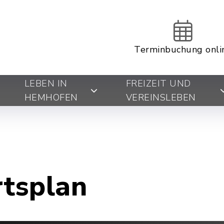
Terminbuchung onli
LEBEN IN
FREIZEIT UND
HEMHOFEN
VEREINSLEBEN
rtsplan