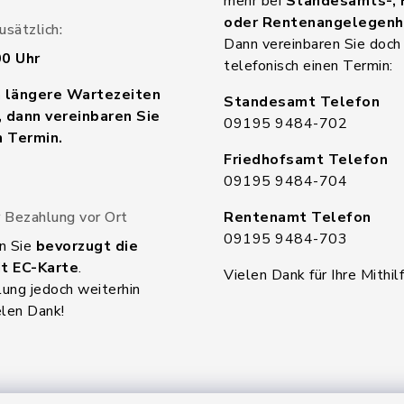
mehr bei
Standesamts-, 
oder Rentenangelegenh
sätzlich:
Dann vereinbaren Sie doch
00 Uhr
telefonisch einen Termin:
n längere Wartezeiten
Standesamt Telefon
 dann vereinbaren Sie
09195 9484-702
n Termin.
Friedhofsamt Telefon
09195 9484-704
 Bezahlung vor Ort
Rentenamt Telefon
09195 9484-703
n Sie
bevorzugt die
t EC-Karte
.
Vielen Dank für Ihre Mithilf
ung jedoch weiterhin
elen Dank!