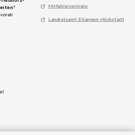
Friedhofs-
Mitfahrerzentrale
eiten
?
 vorab
Landratsamt Erlangen-Höchstadt
e!