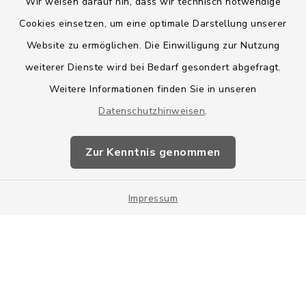
Wir weisen darauf hin, dass wir technisch notwendige
Cookies einsetzen, um eine optimale Darstellung unserer
Website zu ermöglichen. Die Einwilligung zur Nutzung
Kontakt
weiterer Dienste wird bei Bedarf gesondert abgefragt.
Weitere Informationen finden Sie in unseren
Barrierefreiheit
Datenschutzhinweisen
.
Datenschutz
Zur Kenntnis genommen
Impressum
Impressum
Sitemap
Cookie-Einstellungen