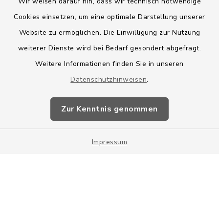
Wir weisen darauf hin, dass wir technisch notwendige
Cookies einsetzen, um eine optimale Darstellung unserer
Website zu ermöglichen. Die Einwilligung zur Nutzung
Kontakt
weiterer Dienste wird bei Bedarf gesondert abgefragt.
Weitere Informationen finden Sie in unseren
Barrierefreiheit
Datenschutzhinweisen
.
Datenschutz
Zur Kenntnis genommen
Impressum
Impressum
Sitemap
Cookie-Einstellungen