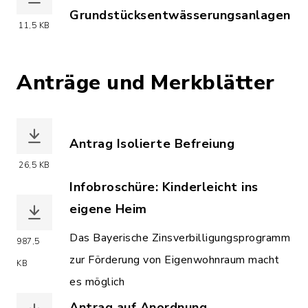
Grundstücksentwässerungsanlagen
11,5 KB
(Dateiname: vordr-baubeginnsanzeige.
Anträge und Merkblätter
Antrag Isolierte Befreiung
(Dateiname: Antrag_Isolierte_Befreiun
26,5 KB
Infobroschüre: Kinderleicht ins
eigene Heim
(Dateiname: 20120101_broschuere_baye
Das Bayerische Zinsverbilligungsprogramm
987,5
zur Förderung von Eigenwohnraum macht
KB
es möglich
Antrag auf Anordnung