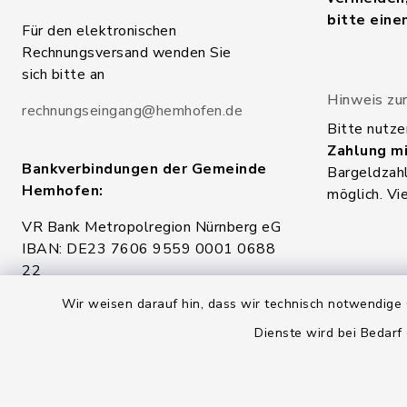
bitte eine
Für den elektronischen
Rechnungsversand wenden Sie
sich bitte an
Hinweis zur
rechnungseingang@hemhofen.de
Bitte nutze
Zahlung mi
Bankverbindungen der Gemeinde
Bargeldzahl
Hemhofen:
möglich. Vi
VR Bank Metropolregion Nürnberg eG
IBAN: DE23 7606 9559 0001 0688
22
BIC: GENODEF1NEA
Wir weisen darauf hin, dass wir technisch notwendige 
Stadt- und Kreissparkasse Erlangen
Dienste wird bei Bedarf
Höchstadt Herzogenaurach
IBAN: DE36 7635 0000 0430 2101
61