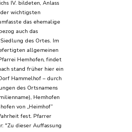
hs IV. bildeten, Anlass
 der wichtigsten
 umfasste das ehemalige
bezog auch das
 Siedlung des Ortes. Im
gefertigten allgemeinen
farrei Hemhofen, findet
ch stand früher hier ein
s Dorf Hammelhof – durch
tungen des Ortsnamens
amilienname), Hemhofen
hofen von „Heimhof”
hrheit fest. Pfarrer
: "Zu dieser Auffassung