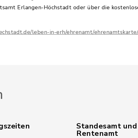
atsamt Erlangen-Höchstadt oder über die kostenlo
echstadt.de/leben-in-erh/ehrenamt/ehrenamtskarte
n
gszeiten
Standesamt und
Rentenamt