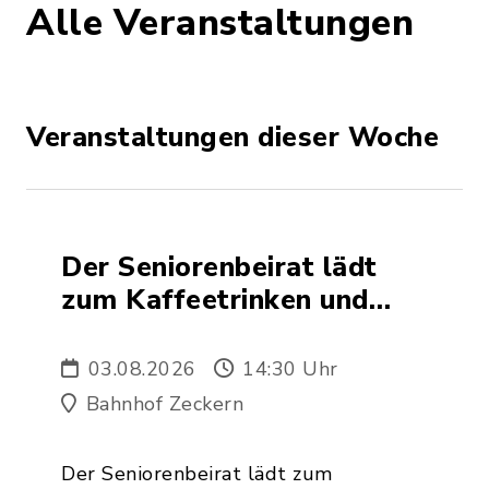
Alle Veranstaltungen
Veranstaltungen dieser Woche
Der Seniorenbeirat lädt
zum Kaffeetrinken und
selbst gebackenen Kuchen
in Kooperation mit Haus
03.08.2026
14:30 Uhr
Heinrich in den Bahnhof
Bahnhof Zeckern
am 03. August 2026 um
14.30 Uhr ein.
Der Seniorenbeirat lädt zum