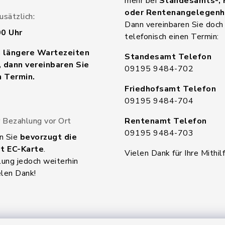
mehr bei
Standesamts-, 
oder Rentenangelegenh
sätzlich:
Dann vereinbaren Sie doch
00 Uhr
telefonisch einen Termin:
n längere Wartezeiten
Standesamt Telefon
 dann vereinbaren Sie
09195 9484-702
n Termin.
Friedhofsamt Telefon
09195 9484-704
 Bezahlung vor Ort
Rentenamt Telefon
09195 9484-703
n Sie
bevorzugt die
t EC-Karte
.
Vielen Dank für Ihre Mithilf
ung jedoch weiterhin
elen Dank!