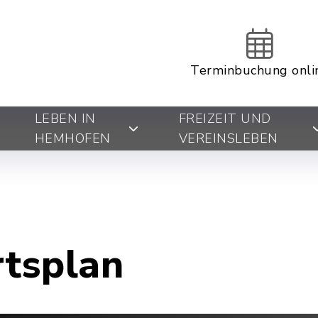
Terminbuchung onli
LEBEN IN
FREIZEIT UND
HEMHOFEN
VEREINSLEBEN
rtsplan