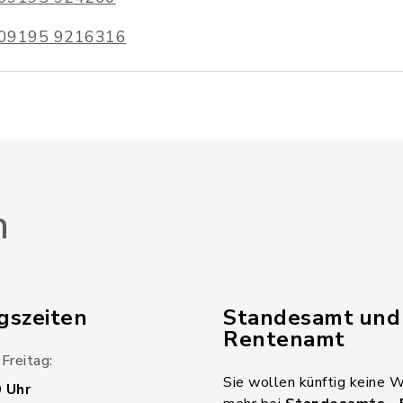
09195 9216316
n
gszeiten
Standesamt und
Rentenamt
Freitag:
Sie wollen künftig keine 
0 Uhr