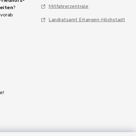
Friedhofs-
Mitfahrerzentrale
eiten
?
 vorab
Landratsamt Erlangen-Höchstadt
e!