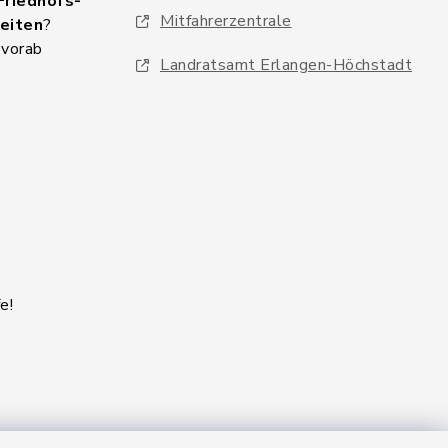
Friedhofs-
Mitfahrerzentrale
eiten
?
 vorab
Landratsamt Erlangen-Höchstadt
e!