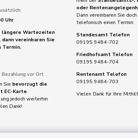
mehr bei
Standesamts-, 
oder Rentenangelegenh
sätzlich:
Dann vereinbaren Sie doch
00 Uhr
telefonisch einen Termin:
n längere Wartezeiten
Standesamt Telefon
 dann vereinbaren Sie
09195 9484-702
n Termin.
Friedhofsamt Telefon
09195 9484-704
 Bezahlung vor Ort
Rentenamt Telefon
09195 9484-703
n Sie
bevorzugt die
t EC-Karte
.
Vielen Dank für Ihre Mithilf
ung jedoch weiterhin
elen Dank!