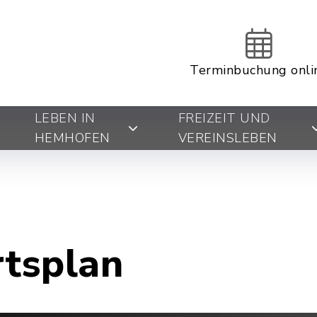
Terminbuchung onli
LEBEN IN
FREIZEIT UND
HEMHOFEN
VEREINSLEBEN
rtsplan