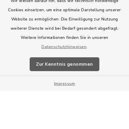
Wir weisen darauf hin, dass wir technisch notwendige
Cookies einsetzen, um eine optimale Darstellung unserer
Website zu ermöglichen. Die Einwilligung zur Nutzung
Kontakt
weiterer Dienste wird bei Bedarf gesondert abgefragt.
Weitere Informationen finden Sie in unseren
Barrierefreiheit
Datenschutzhinweisen
.
Datenschutz
Zur Kenntnis genommen
Impressum
Impressum
Sitemap
Cookie-Einstellungen