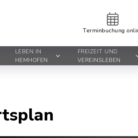
Terminbuchung onli
LEBEN IN
FREIZEIT UND
HEMHOFEN
VEREINSLEBEN
rtsplan