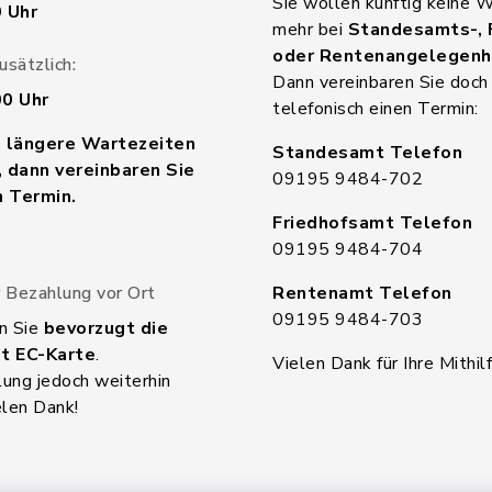
Sie wollen künftig keine 
0 Uhr
mehr bei
Standesamts-, 
oder Rentenangelegenh
sätzlich:
Dann vereinbaren Sie doch
00 Uhr
telefonisch einen Termin:
n längere Wartezeiten
Standesamt Telefon
 dann vereinbaren Sie
09195 9484-702
n Termin.
Friedhofsamt Telefon
09195 9484-704
 Bezahlung vor Ort
Rentenamt Telefon
09195 9484-703
n Sie
bevorzugt die
t EC-Karte
.
Vielen Dank für Ihre Mithilf
ung jedoch weiterhin
elen Dank!