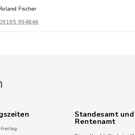
Roland Fischer
09195 994846
n
gszeiten
Standesamt und
Rentenamt
Freitag: