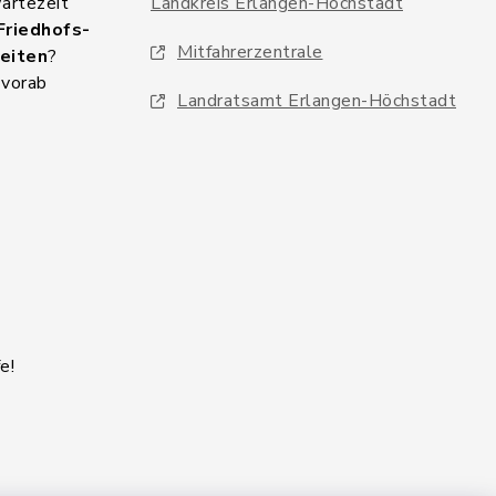
Wartezeit
Landkreis Erlangen-Höchstadt
Friedhofs-
Mitfahrerzentrale
eiten
?
 vorab
Landratsamt Erlangen-Höchstadt
e!