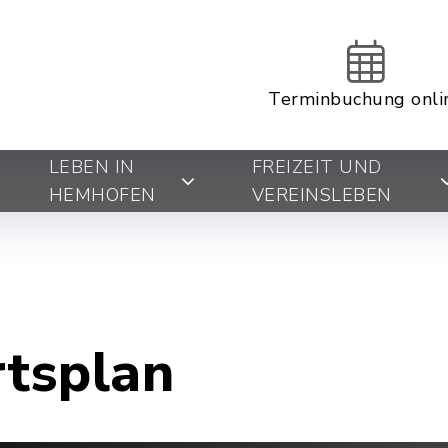
Terminbuchung onli
LEBEN IN
FREIZEIT UND
HEMHOFEN
VEREINSLEBEN
rtsplan