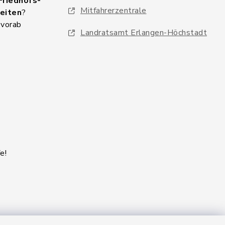
Friedhofs-
Mitfahrerzentrale
eiten
?
 vorab
Landratsamt Erlangen-Höchstadt
e!