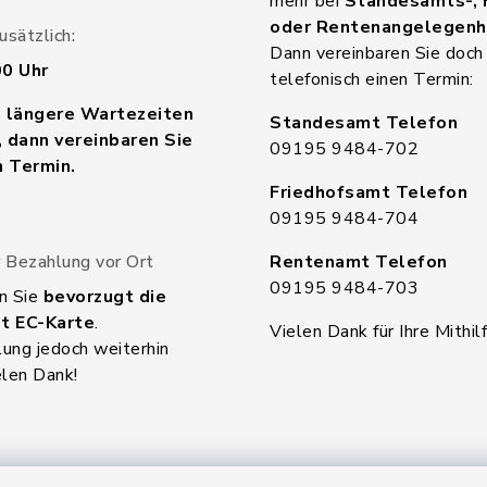
mehr bei
Standesamts-, 
oder Rentenangelegenh
sätzlich:
Dann vereinbaren Sie doch
00 Uhr
telefonisch einen Termin:
n längere Wartezeiten
Standesamt Telefon
 dann vereinbaren Sie
09195 9484-702
n Termin.
Friedhofsamt Telefon
09195 9484-704
 Bezahlung vor Ort
Rentenamt Telefon
09195 9484-703
n Sie
bevorzugt die
t EC-Karte
.
Vielen Dank für Ihre Mithilf
ung jedoch weiterhin
elen Dank!