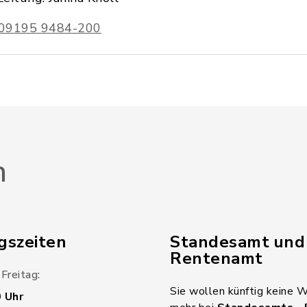
09195 9484-200
n
gszeiten
Standesamt und
Rentenamt
Freitag:
Sie wollen künftig keine 
0 Uhr