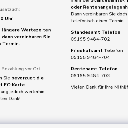
mehr bei
Standesamts-, 
oder Rentenangelegenh
sätzlich:
Dann vereinbaren Sie doch
00 Uhr
telefonisch einen Termin:
n längere Wartezeiten
Standesamt Telefon
 dann vereinbaren Sie
09195 9484-702
n Termin.
Friedhofsamt Telefon
09195 9484-704
 Bezahlung vor Ort
Rentenamt Telefon
09195 9484-703
n Sie
bevorzugt die
t EC-Karte
.
Vielen Dank für Ihre Mithilf
ung jedoch weiterhin
elen Dank!