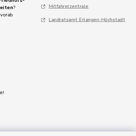
Friedhofs-
Mitfahrerzentrale
eiten
?
 vorab
Landratsamt Erlangen-Höchstadt
e!