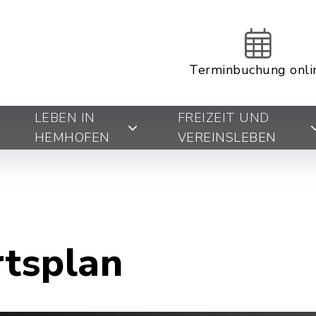
Terminbuchung onli
LEBEN IN
FREIZEIT UND
HEMHOFEN
VEREINSLEBEN
rtsplan