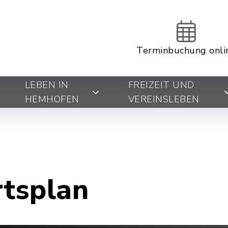
Terminbuchung onli
LEBEN IN
FREIZEIT UND
HEMHOFEN
VEREINSLEBEN
rtsplan