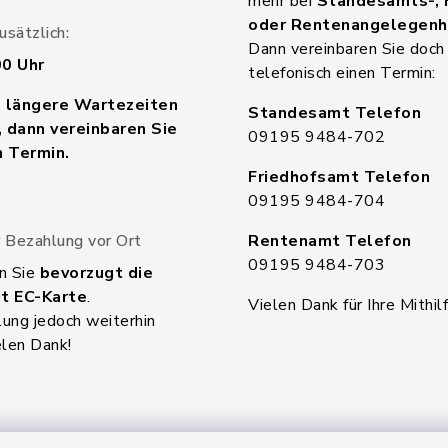
mehr bei
Standesamts-, 
oder Rentenangelegenh
sätzlich:
Dann vereinbaren Sie doch
00 Uhr
telefonisch einen Termin:
n längere Wartezeiten
Standesamt Telefon
 dann vereinbaren Sie
09195 9484-702
n Termin.
Friedhofsamt Telefon
09195 9484-704
 Bezahlung vor Ort
Rentenamt Telefon
09195 9484-703
n Sie
bevorzugt die
t EC-Karte
.
Vielen Dank für Ihre Mithilf
ung jedoch weiterhin
elen Dank!