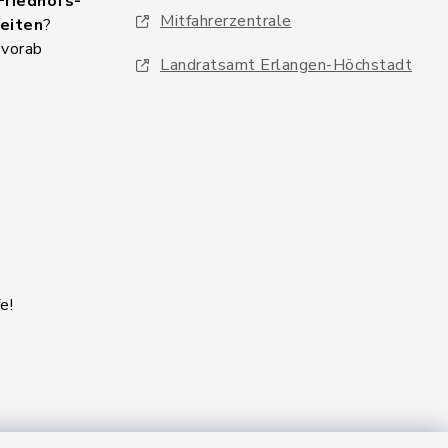
Friedhofs-
Mitfahrerzentrale
eiten
?
 vorab
Landratsamt Erlangen-Höchstadt
e!