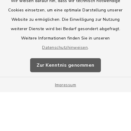
Wir weisen darauf hin, dass wir technisch notwendige
Cookies einsetzen, um eine optimale Darstellung unserer
Website zu ermöglichen. Die Einwilligung zur Nutzung
Kontakt
weiterer Dienste wird bei Bedarf gesondert abgefragt.
Weitere Informationen finden Sie in unseren
Barrierefreiheit
Datenschutzhinweisen
.
Datenschutz
Zur Kenntnis genommen
Impressum
Impressum
Sitemap
Cookie-Einstellungen