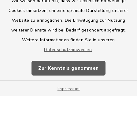
Wir weisen darauf hin, dass wir technisch notwendige
Cookies einsetzen, um eine optimale Darstellung unserer
Website zu ermöglichen. Die Einwilligung zur Nutzung
Kontakt
weiterer Dienste wird bei Bedarf gesondert abgefragt.
Weitere Informationen finden Sie in unseren
Barrierefreiheit
Datenschutzhinweisen
.
Datenschutz
Zur Kenntnis genommen
Impressum
Impressum
Sitemap
Cookie-Einstellungen