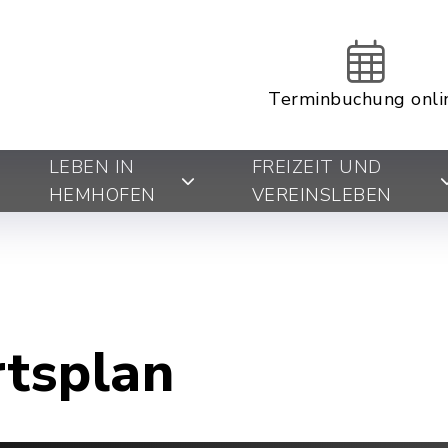
Terminbuchung onli
LEBEN IN
FREIZEIT UND
HEMHOFEN
VEREINSLEBEN
rtsplan