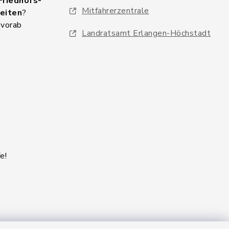
Friedhofs-
Mitfahrerzentrale
eiten
?
 vorab
Landratsamt Erlangen-Höchstadt
e!