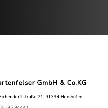
rtenfelser GmbH & Co.KG
Eichendorffstraße 21, 91334 Hemhofen
09195 94490