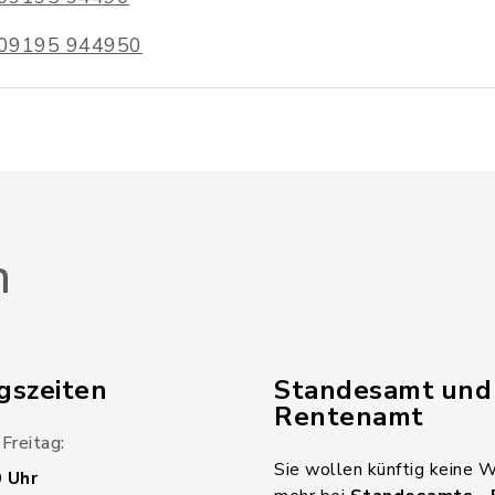
09195 944950
n
gszeiten
Standesamt und
Rentenamt
Freitag:
Sie wollen künftig keine 
0 Uhr