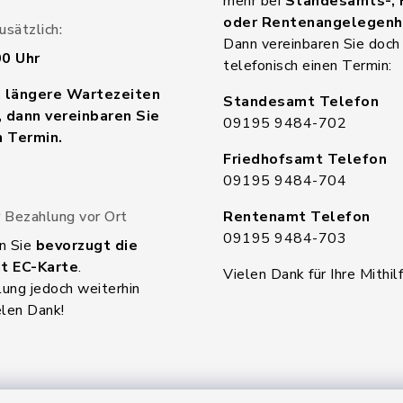
mehr bei
Standesamts-, 
oder Rentenangelegenh
sätzlich:
Dann vereinbaren Sie doch
00 Uhr
telefonisch einen Termin:
n längere Wartezeiten
Standesamt Telefon
 dann vereinbaren Sie
09195 9484-702
n Termin.
Friedhofsamt Telefon
09195 9484-704
 Bezahlung vor Ort
Rentenamt Telefon
09195 9484-703
n Sie
bevorzugt die
t EC-Karte
.
Vielen Dank für Ihre Mithilf
ung jedoch weiterhin
elen Dank!