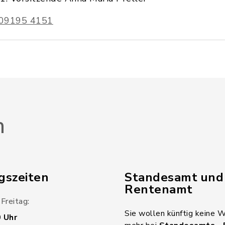
09195 4151
n
gszeiten
Standesamt und
Rentenamt
Freitag:
Sie wollen künftig keine 
0 Uhr