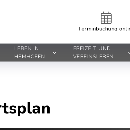
Terminbuchung onli
LEBEN IN
FREIZEIT UND
HEMHOFEN
VEREINSLEBEN
rtsplan