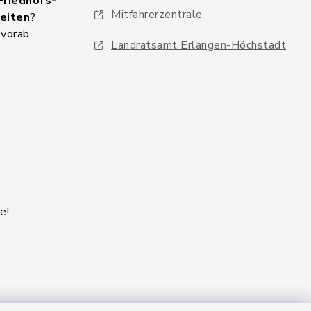
Friedhofs-
Mitfahrerzentrale
eiten
?
 vorab
Landratsamt Erlangen-Höchstadt
e!