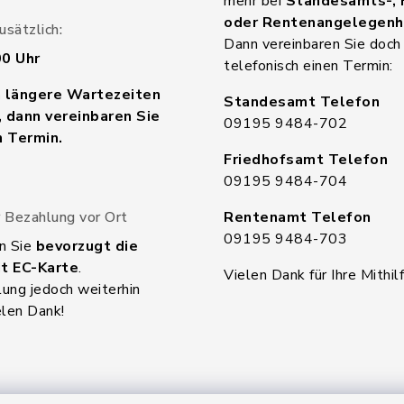
mehr bei
Standesamts-, 
oder Rentenangelegenh
sätzlich:
Dann vereinbaren Sie doch
00 Uhr
telefonisch einen Termin:
n längere Wartezeiten
Standesamt Telefon
 dann vereinbaren Sie
09195 9484-702
n Termin.
Friedhofsamt Telefon
09195 9484-704
 Bezahlung vor Ort
Rentenamt Telefon
09195 9484-703
n Sie
bevorzugt die
t EC-Karte
.
Vielen Dank für Ihre Mithilf
ung jedoch weiterhin
elen Dank!